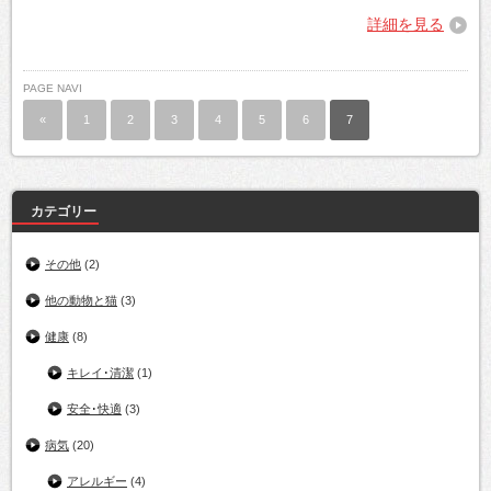
詳細を見る
PAGE NAVI
«
1
2
3
4
5
6
7
カテゴリー
その他
(2)
他の動物と猫
(3)
健康
(8)
キレイ･清潔
(1)
安全･快適
(3)
病気
(20)
アレルギー
(4)