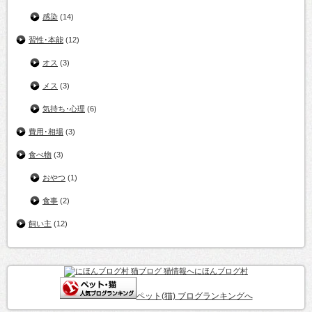
感染
(14)
習性･本能
(12)
オス
(3)
メス
(3)
気持ち･心理
(6)
費用･相場
(3)
食べ物
(3)
おやつ
(1)
食事
(2)
飼い主
(12)
にほんブログ村
ペット(猫) ブログランキングへ