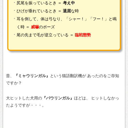
尻尾を振っているとき ＝
考え中
ひげが垂れているとき ＝
退屈
な時
耳を倒して、体は弓なり、「シャー！」「フー！」と鳴
く時 ＝
威嚇
のポーズ
尾の先まで毛が逆立っている ＝
臨戦態勢
昔、
『ミャウリンガル』
という猫語翻訳機が
あったのをご存知
ですか？
大ヒットした犬用の
『バウリンガル』
ほどは、
ヒットしなかっ
たようですが・・・。