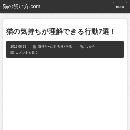
猫の飼い方.com
menu
猫の気持ちが理解できる行動7選！
2016.06.28
気持ち･心理
習性･本能
しま子
コメントを書く