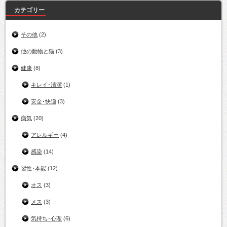
カテゴリー
その他
(2)
他の動物と猫
(3)
健康
(8)
キレイ･清潔
(1)
安全･快適
(3)
病気
(20)
アレルギー
(4)
感染
(14)
習性･本能
(12)
オス
(3)
メス
(3)
気持ち･心理
(6)