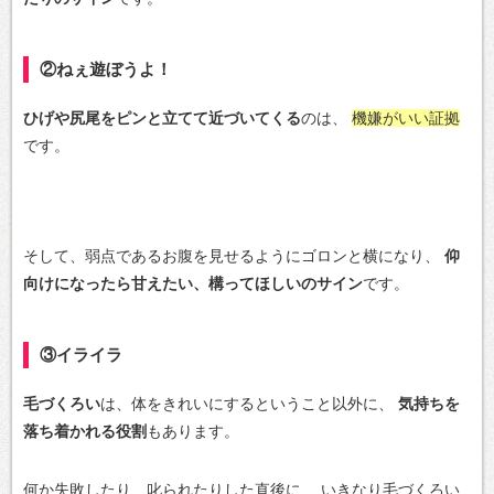
②ねぇ遊ぼうよ！
ひげや尻尾をピンと立てて近づいてくる
のは、
機嫌がいい証拠
です。
そして、弱点であるお腹を見せるようにゴロンと横になり、
仰
向けになったら甘えたい、構ってほしいのサイン
です。
③イライラ
毛づくろい
は、体をきれいにするということ以外に、
気持ちを
落ち着かれる役割
もあります。
何か失敗したり、叱られたりした直後に、
いきなり毛づくろい