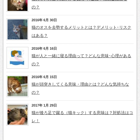
の？
2016年 6月 30日
猫のオスを去勢するメリットとは？デメリット･リスク
はある？
2016年 6月 16日
猫が人と一緒に寝る理由って？どんな意味･心理がある
の？
2016年 6月 15日
猫が頭突きしてくる意味・理由とは？どんな気持ちな
の？
2017年 1月 29日
猫が後ろ足で蹴る（猫キック）する意味は？対処法はコ
レ！