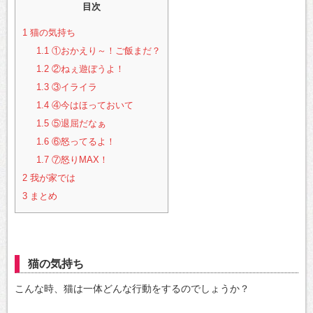
目次
1
猫の気持ち
1.1
①おかえり～！ご飯まだ？
1.2
②ねぇ遊ぼうよ！
1.3
③イライラ
1.4
④今はほっておいて
1.5
⑤退屈だなぁ
1.6
⑥怒ってるよ！
1.7
⑦怒りMAX！
2
我が家では
3
まとめ
猫の気持ち
こんな時、猫は一体どんな行動をするのでしょうか？