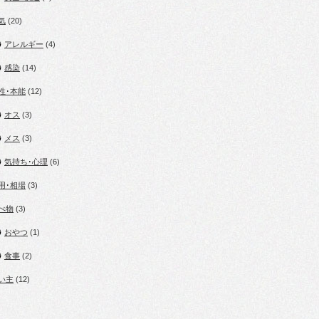
気
(20)
アレルギー
(4)
感染
(14)
性･本能
(12)
オス
(3)
メス
(3)
気持ち･心理
(6)
用･相場
(3)
べ物
(3)
おやつ
(1)
食事
(2)
い主
(12)