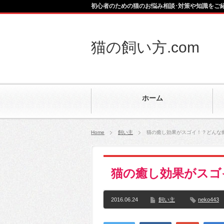
初心者のための猫のお悩み相談･対策や知識をご
猫の飼い方.com
ホーム
Home
飼い主
猫の癒し効果がスゴイ！？どんな
猫の癒し効果がスゴ
2016.06.24
飼い主
neko443