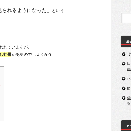
見られるようになった」
という
最
われていますが、
し効果
があるのでしょうか？
【
捨
意
パ
化
猫
猫
る
ア