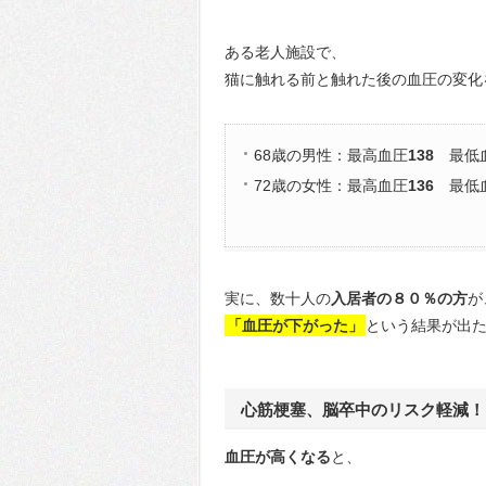
ある老人施設で、
猫に触れる前と触れた後の血圧の変化
68歳の男性：最高血圧
138
最低
72歳の女性：最高血圧
136
最低
実に、数十人の
入居者の８０％の方
が
「血圧が下がった」
という結果が出
心筋梗塞、脳卒中のリスク軽減！
血圧が高くなる
と、