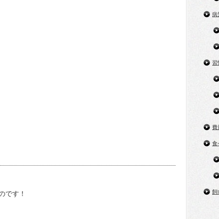
病
習
費
食
飼
のです！