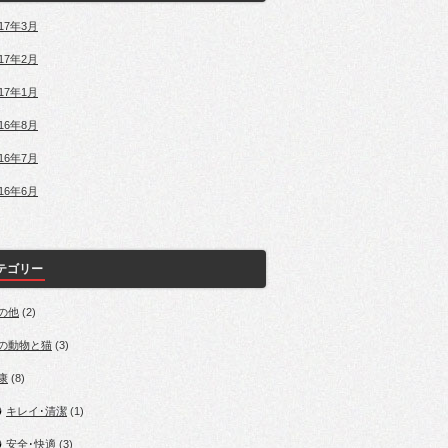
017年3月
017年2月
017年1月
016年8月
016年7月
016年6月
テゴリー
の他
(2)
の動物と猫
(3)
康
(8)
キレイ･清潔
(1)
安全･快適
(3)