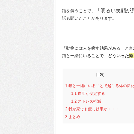
「明るい笑顔が
猫を飼うことで、
話も聞いたことがあります。
「動物には人を癒す効果がある」と言
猫と一緒にいることで、
どういった
癒
目次
1
猫と一緒にいることで起こる体の変
1.1
血圧が安定する
1.2
ストレス軽減
2
我が家でも癒し効果が・・・
3
まとめ