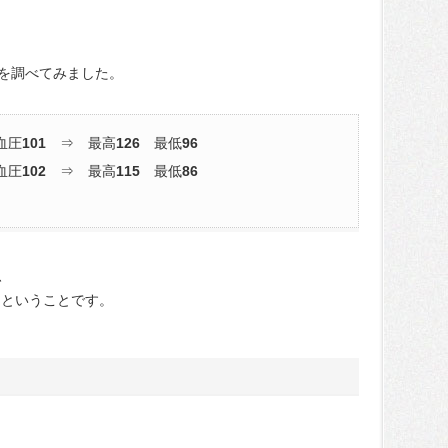
を調べてみました。
血圧
101
⇒ 最高
126
最低
96
血圧
102
⇒ 最高
115
最低
86
、
たということです。