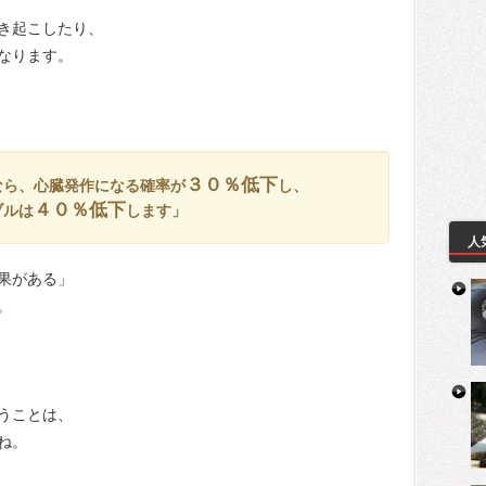
き起こしたり、
なります。
３０％低下
なら、心臓発作になる確率が
し、
４０％低下
ブルは
します」
人
果がある」
。
うことは、
ね。