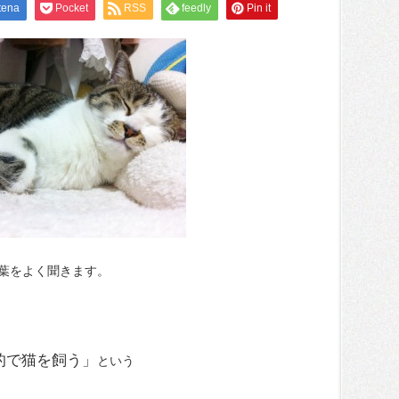
tena
Pocket
RSS
feedly
Pin it
葉をよく聞きます。
的で猫を飼う」
という