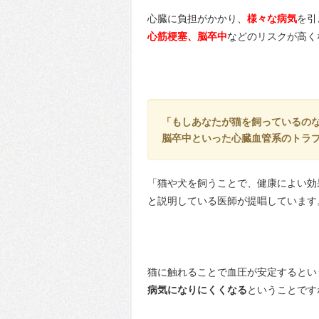
心臓に負担がかかり、
様々な病気
を引
心筋梗塞、脳卒中
などのリスクが高く
「もしあなたが猫を飼っているの
脳卒中といった心臓血管系のトラ
「猫や犬を飼うことで、健康によい効
と説明している医師が提唱しています
猫に触れることで血圧が安定するとい
病気になりにくくなる
ということです