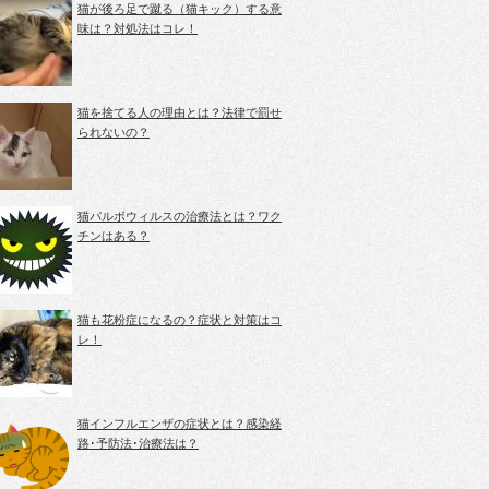
猫が後ろ足で蹴る（猫キック）する意
味は？対処法はコレ！
猫を捨てる人の理由とは？法律で罰せ
られないの？
猫パルボウィルスの治療法とは？ワク
チンはある？
猫も花粉症になるの？症状と対策はコ
レ！
猫インフルエンザの症状とは？感染経
路･予防法･治療法は？