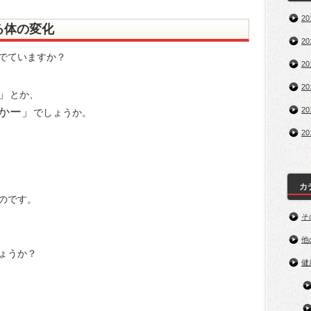
2
る体の変化
2
でていますか？
2
2
」
とか、
かー」
2
でしょうか。
2
カ
のです。
そ
他
ょうか？
健