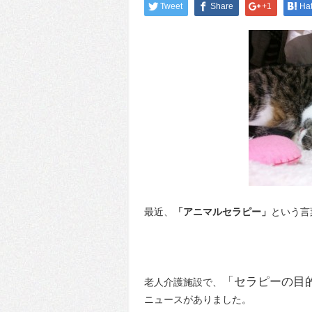
Tweet
Share
+1
Ha
最近、
「アニマルセラピー」
という言
「セラピーの目
老人介護施設で、
ニュースがありました。