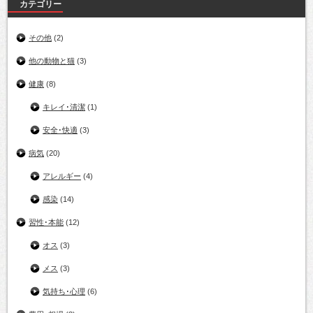
カテゴリー
その他
(2)
他の動物と猫
(3)
健康
(8)
キレイ･清潔
(1)
安全･快適
(3)
病気
(20)
アレルギー
(4)
感染
(14)
習性･本能
(12)
オス
(3)
メス
(3)
気持ち･心理
(6)