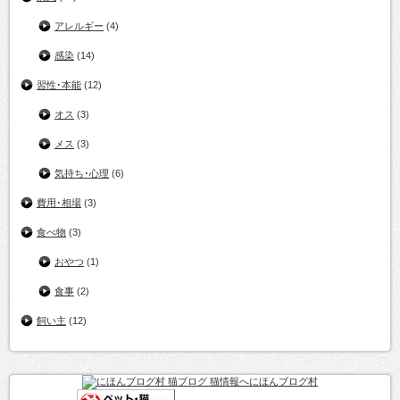
アレルギー
(4)
感染
(14)
習性･本能
(12)
オス
(3)
メス
(3)
気持ち･心理
(6)
費用･相場
(3)
食べ物
(3)
おやつ
(1)
食事
(2)
飼い主
(12)
にほんブログ村