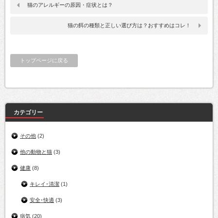
猫のアレルギーの原因・症状とは？
猫の餌の種類と正しい選び方は？おすすめはコレ！
トップページに戻る
カテゴリー
その他
(2)
他の動物と猫
(3)
健康
(8)
キレイ･清潔
(1)
安全･快適
(3)
病気
(20)